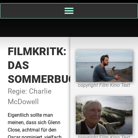
FILMKRITK:
DAS
SOMMERBUCH
copyright Film Kino Text
Regie: Charlie
McDowell
Eigentlich sollte man
meinen, dass sich Glenn
Close, achtmal für den
Oscar nominiert, vielfach
copyright Film Kino Text