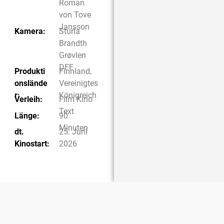
Roman
von Tove
Jansson
Kamera:
Sturla
Brandth
Grøvlen
DFF
Produkti
Finnland,
onslände
Vereinigtes
r:
Königreich
Verleih:
Film Kino
Text
Länge:
90
Minuten
dt.
25. Juni
Kinostart:
2026