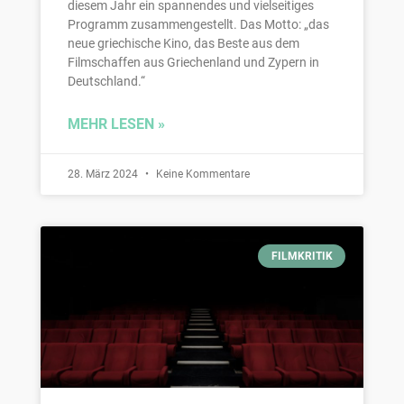
diesem Jahr ein spannendes und vielseitiges
Programm zusammengestellt. Das Motto: „das
neue griechische Kino, das Beste aus dem
Filmschaffen aus Griechenland und Zypern in
Deutschland.“
MEHR LESEN »
28. März 2024
Keine Kommentare
FILMKRITIK